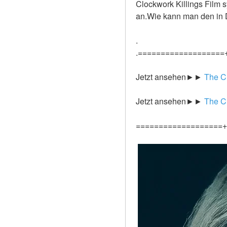
Clockwork Killings Film s
an.Wie kann man den in 
.
.===================
Jetzt ansehen►►
 The C
Jetzt ansehen►►
 The C
===================+