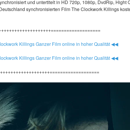
ynchronisiert und untertitelt in HD 720p, 1080p, DvdRip, Hight Q
Deutschland synchronisierten Film The Clockwork Killings kos
++++++++++++++++++++===================
lockwork Killings Ganzer Film online in hoher Qualität ◀◀
lockwork Killings Ganzer Film online in hoher Qualität ◀◀
+++++++++++++++++++===================