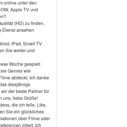
m online unter den 
NOW, Apple TV und 
en?
alität (HD) zu finden, 
-Dienst ansehen 
roid, iPad, Smart TV 
 Sie weiter und 
iese Woche gespielt 
sie Genres wie 
Filme abdeckt. Ich danke 
das diesjährige 
ir der beste Partner für 
 uns, liebe Grüße! 
s, die ich teile. Like, 
en Sie ein glückliches 
rmationen über Filme oder 
erenzen zitiert. Ich 