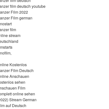
anzer film deutsch
anzer film deutsch youtube
Ganzer Film 2022
Ganzer Film german
nostart
anzer film
nline stream
eutschland
lmstarts
nofilm,
nline Kostenlos
Ganzer Film Deutsch
Online Anschauen
ostenlos sehen
Anschauen Film
omplett online sehen
(2022) Stream German
ilm auf Deutsch