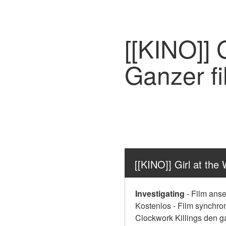
[[KINO]] 
Ganzer f
[[KINO]] Girl at t
Investigating
-
Film anse
Kostenlos - Film synchron
Clockwork Killings den g