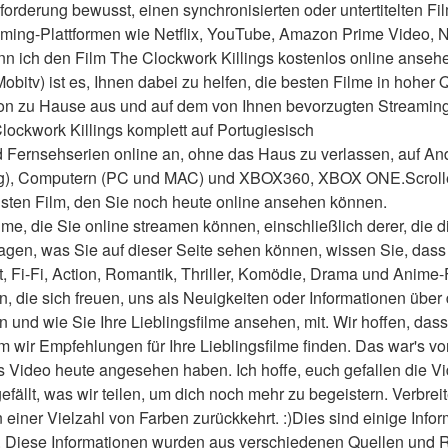
forderung bewusst, einen synchronisierten oder untertitelten Fil
aming-Plattformen wie Netflix, YouTube, Amazon Prime Video, 
n ich den Film The Clockwork Killings kostenlos online anseh
bitv) ist es, Ihnen dabei zu helfen, die besten Filme in hoher Qu
von zu Hause aus und auf dem von Ihnen bevorzugten Streaming
ockwork Killings komplett auf Portugiesisch
 Fernsehserien online an, ohne das Haus zu verlassen, auf And
g), Computern (PC und MAC) und XBOX360, XBOX ONE.Scrollen
sten Film, den Sie noch heute online ansehen können.
me, die Sie online streamen können, einschließlich derer, die d
agen, was Sie auf dieser Seite sehen können, wissen Sie, dass 
t, Fi-Fi, Action, Romantik, Thriller, Komödie, Drama und Anime-
en, die sich freuen, uns als Neuigkeiten oder Informationen über 
und wie Sie Ihre Lieblingsfilme ansehen, mit. Wir hoffen, dass w
wir Empfehlungen für Ihre Lieblingsfilme finden. Das war's von
 Video heute angesehen haben. Ich hoffe, euch gefallen die Video
 gefällt, was wir teilen, um dich noch mehr zu begeistern. Verbreit
n einer Vielzahl von Farben zurückkehrt. :)Dies sind einige Info
. Diese Informationen wurden aus verschiedenen Quellen und Ref