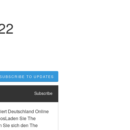
022
SUBSCRIBE TO UPDATES
Subscribe
ert Deutschland Online 
nlosLaden Sie The 
n Sie sich den The 